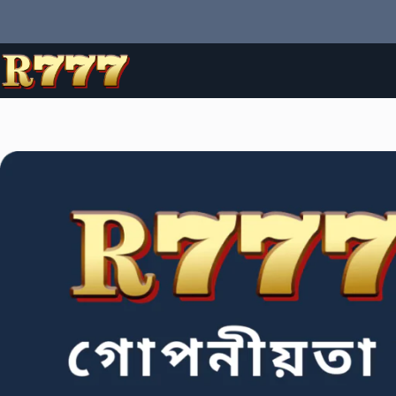
Skip
to
content