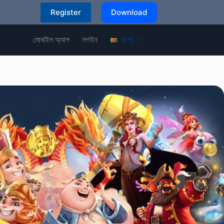
Register
Download
মোবাইল অ্যাপ
লগইন
বাংলা